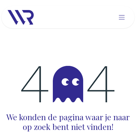
Overslaan naar inhoud
Fout 404
We konden de pagina waar je naar
op zoek bent niet vinden!