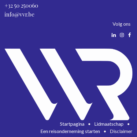
+32 50 250060
info@vvr.be
Volg ons
Startpagina
•
Lidmaatschap
•
Een reisonderneming starten
•
Disclaimer