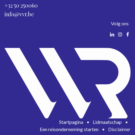
+32 50 250060
info@vvr.be
Volg ons
Startpagina
•
Lidmaatschap
•
Een reisonderneming starten
•
Disclaimer