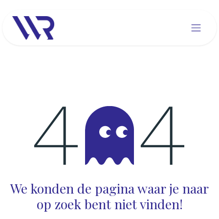
Overslaan naar inhoud
Fout 404
We konden de pagina waar je naar
op zoek bent niet vinden!