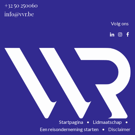
+32 50 250060
info@vvr.be
Volg ons
Startpagina
•
Lidmaatschap
•
Een reisonderneming starten
•
Disclaimer