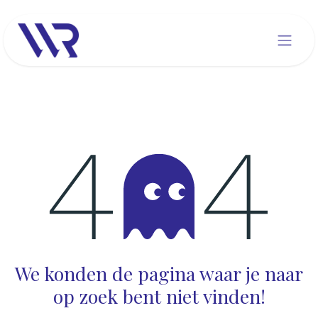
Overslaan naar inhoud
Fout 404
We konden de pagina waar je naar
op zoek bent niet vinden!