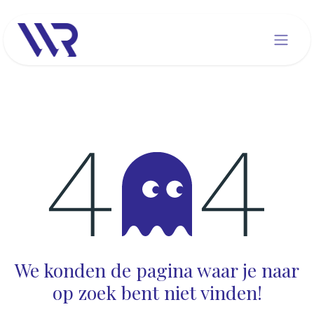
Overslaan naar inhoud
Fout 404
We konden de pagina waar je naar
op zoek bent niet vinden!