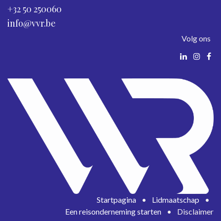
+32 50 250060
info@vvr.be
Volg ons
Startpagina
•
Lidmaatschap
•
Een reisonderneming starten
•
Disclaimer