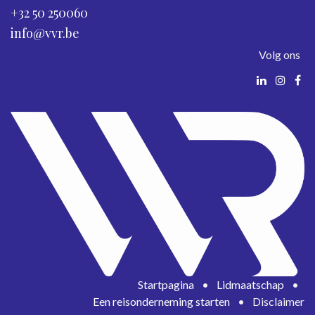
+32 50 250060
info@vvr.be
Volg ons
Startpagina
•
Lidmaatschap
•
Een reisonderneming starten
•
Disclaimer