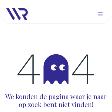
Overslaan naar inhoud
Fout 404
We konden de pagina waar je naar
op zoek bent niet vinden!