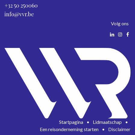
+32 50 250060
info@vvr.be
Volg ons
Startpagina
•
Lidmaatschap
•
Een reisonderneming starten
•
Disclaimer