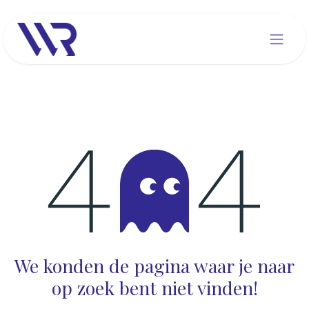
Overslaan naar inhoud
Fout 404
We konden de pagina waar je naar
op zoek bent niet vinden!