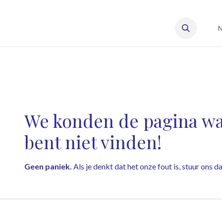
eisonderneming starten
Vacatures
Onze leden
N
Fout 404
We konden de pagina waa
bent niet vinden!
Geen paniek.
Als je denkt dat het onze fout is, stuur ons 