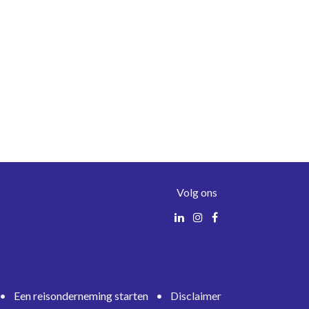
Volg ons
•
Een reisonderneming starten
•
Disclaimer