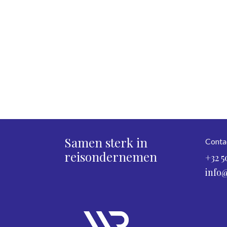
Samen sterk in
Conta
reisondernemen
+32 5
info