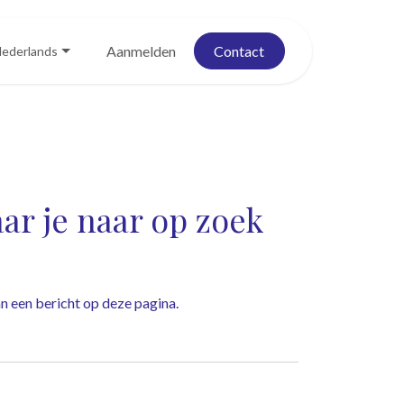
Blog
Evenementen
Aanmelden
Contact
ederlands
r je naar op zoek
dan een bericht op
deze pagina
.