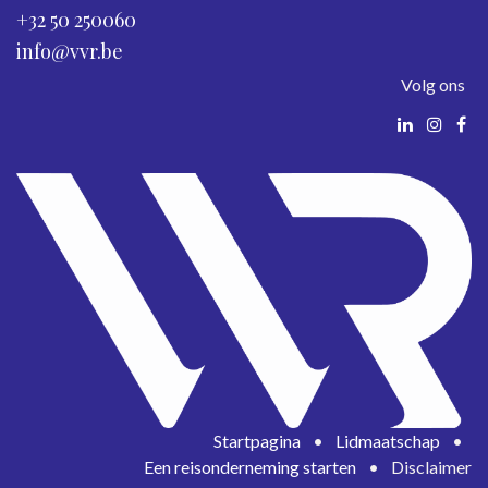
+32 50 250060
info@vvr.be
Volg ons
Startpagina
•
Lidmaatschap
•
Een reisonderneming starten
•
Disclaimer