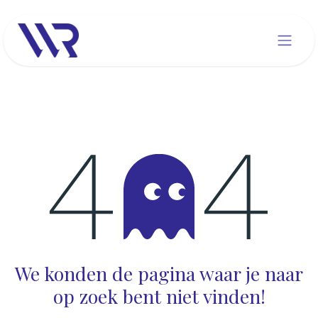
Overslaan naar inhoud
Fout 404
We konden de pagina waar je naar
op zoek bent niet vinden!