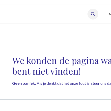
eisonderneming starten
Vacatures
Onze leden
N
Fout 404
We konden de pagina waa
bent niet vinden!
Geen paniek.
Als je denkt dat het onze fout is, stuur ons 