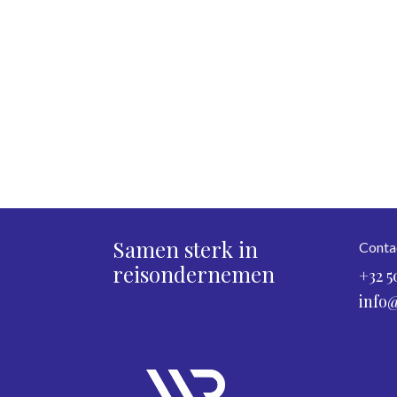
Samen sterk in
Conta
reisondernemen
+32 5
info