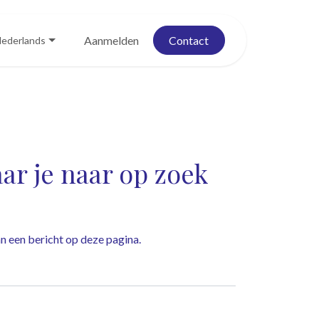
Blog
Evenementen
Aanmelden
Contact
ederlands
r je naar op zoek
dan een bericht op
deze pagina
.