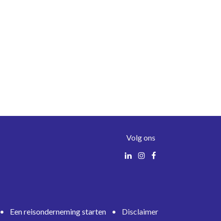
Volg ons
•
Een reisonderneming starten
•
Disclaimer