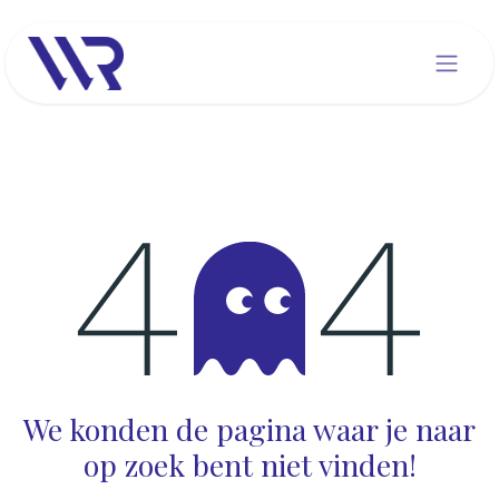
Overslaan naar inhoud
Fout 404
We konden de pagina waar je naar
op zoek bent niet vinden!