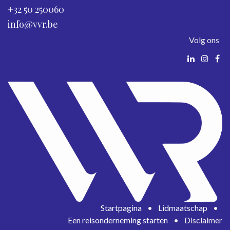
+32 50 250060
info@vvr.be
Volg ons
Startpagina
•
Lidmaatschap
•
Een reisonderneming starten
•
Disclaimer