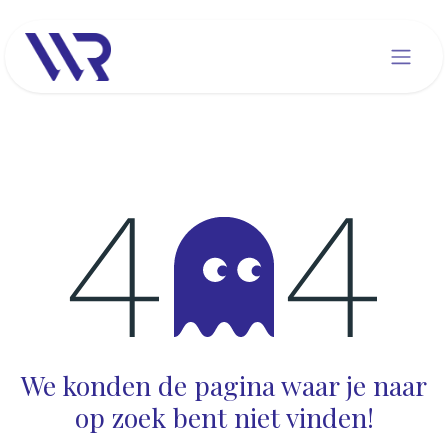
Overslaan naar inhoud
Fout 404
We konden de pagina waar je naar
op zoek bent niet vinden!