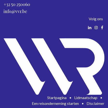
+32 50 250060
info@vvr.be
Volg ons
Startpagina
•
Lidmaatschap
•
Een reisonderneming starten
•
Disclaimer