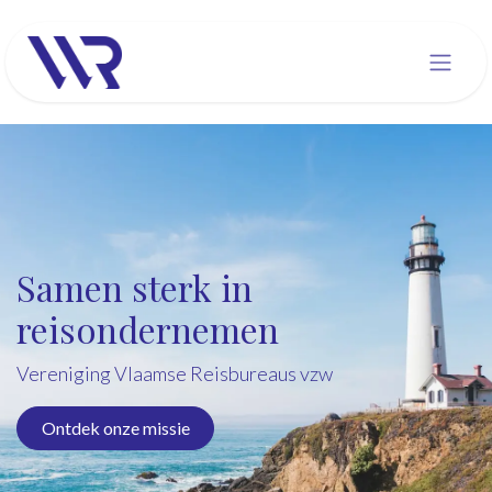
Overslaan naar inhoud
Samen sterk in
reisondernemen
Vereniging Vlaamse Reisbureaus vzw
Ontdek onze missie