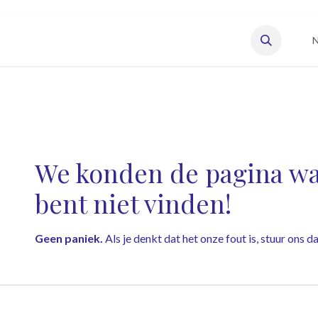
eisonderneming starten
Vacatures
Onze leden
N
Fout 404
We konden de pagina waa
bent niet vinden!
Geen paniek.
Als je denkt dat het onze fout is, stuur ons 