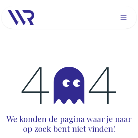
Overslaan naar inhoud
Fout 404
We konden de pagina waar je naar
op zoek bent niet vinden!