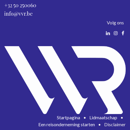
+32 50 250060
info@vvr.be
Volg ons
Startpagina
•
Lidmaatschap
•
Een reisonderneming starten
•
Disclaimer