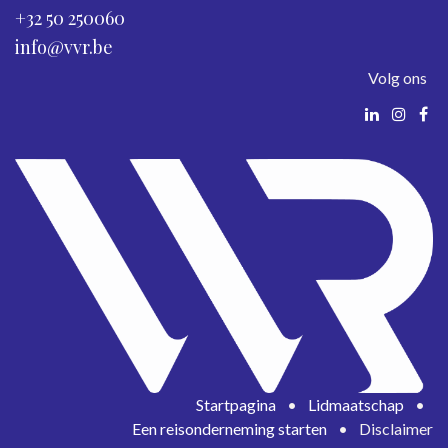
+32 50 250060
info@vvr.be
Volg ons
Startpagina
•
Lidmaatschap
•
Een reisonderneming starten
•
Disclaimer