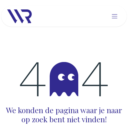
Overslaan naar inhoud
Fout 404
We konden de pagina waar je naar
op zoek bent niet vinden!