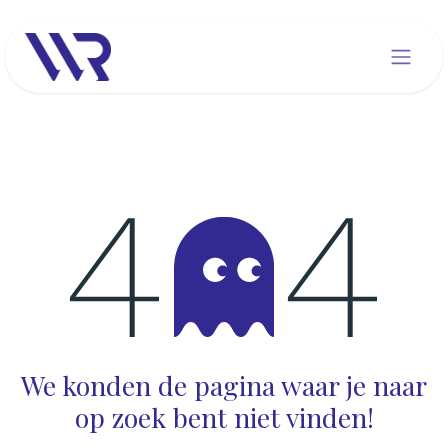
Overslaan naar inhoud
Fout 404
We konden de pagina waar je naar
op zoek bent niet vinden!