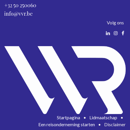
+32 50 250060
info@vvr.be
Volg ons
Startpagina
•
Lidmaatschap
•
Een reisonderneming starten
•
Disclaimer