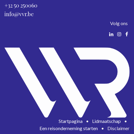
+32 50 250060
info@vvr.be
Volg ons
Startpagina
•
Lidmaatschap
•
Een reisonderneming starten
•
Disclaimer