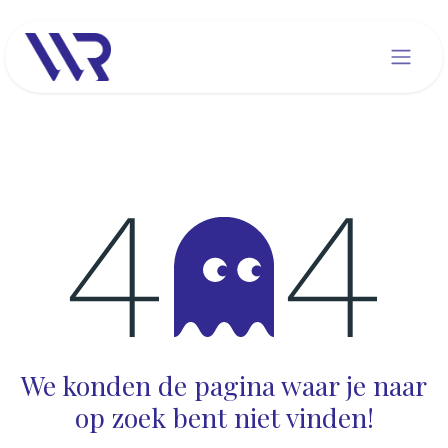
Overslaan naar inhoud
Fout 404
We konden de pagina waar je naar
op zoek bent niet vinden!