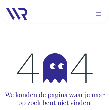
Overslaan naar inhoud
Fout 404
We konden de pagina waar je naar
op zoek bent niet vinden!