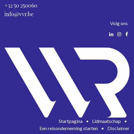
+32 50 250060
info@vvr.be
Volg ons
Startpagina
•
Lidmaatschap
•
Een reisonderneming starten
•
Disclaimer