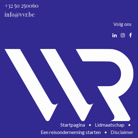
+32 50 250060
info@vvr.be
Volg ons
Startpagina
•
Lidmaatschap
•
Een reisonderneming starten
•
Disclaimer