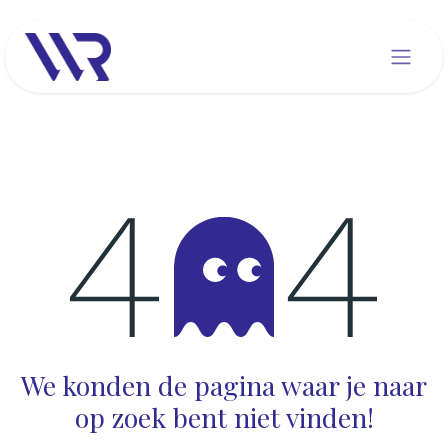
Overslaan naar inhoud
Fout 404
We konden de pagina waar je naar
op zoek bent niet vinden!