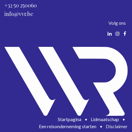
+32 50 250060
info@vvr.be
Volg ons
Startpagina
•
Lidmaatschap
•
Een reisonderneming starten
•
Disclaimer