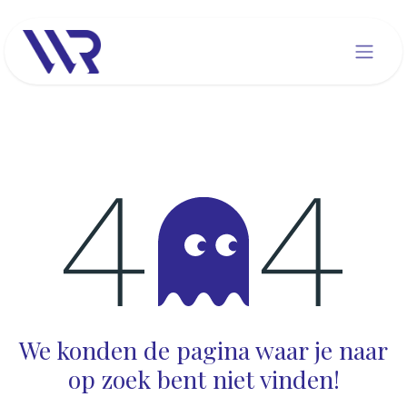
Overslaan naar inhoud
Fout 404
We konden de pagina waar je naar
op zoek bent niet vinden!