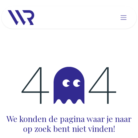
Overslaan naar inhoud
Fout 404
We konden de pagina waar je naar
op zoek bent niet vinden!