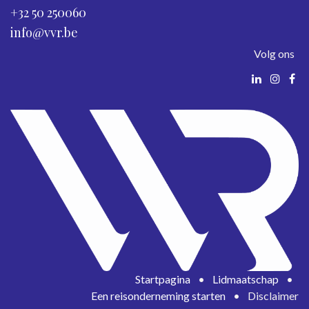
+32 50 250060
info@vvr.be
Volg ons
Startpagina
•
Lidmaatschap
•
Een reisonderneming starten
•
Disclaimer