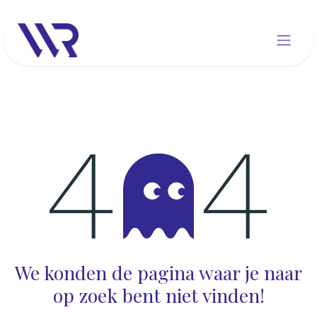
Overslaan naar inhoud
Fout 404
We konden de pagina waar je naar
op zoek bent niet vinden!