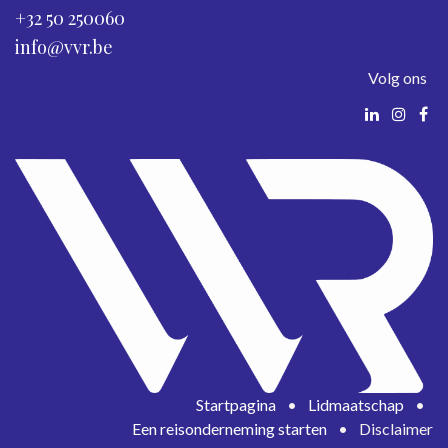
+32 50 250060
info@vvr.be
Volg ons
Startpagina
•
Lidmaatschap
•
Een reisonderneming starten
•
Disclaimer