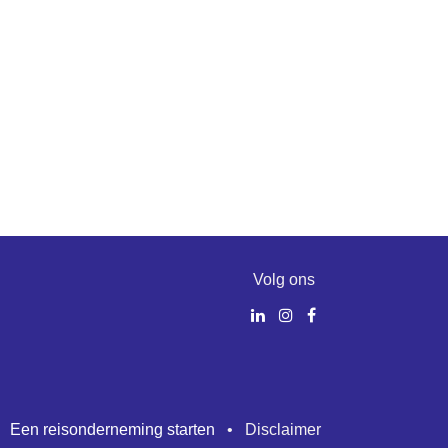
Volg ons
•
Een reisonderneming starten
•
Disclaimer