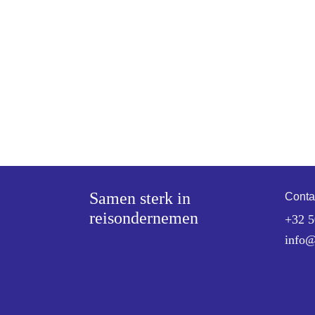
Samen sterk in
Conta
reisondernemen
+32 5
info