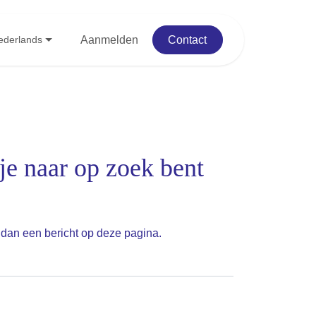
Blog
Evenementen
Aanmelden
Contact
ederlands
r je naar op zoek
dan een bericht op
deze pagina
.