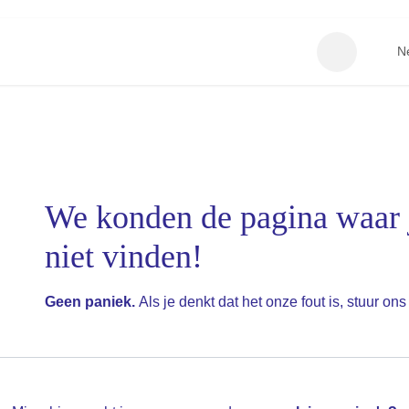
eisonderneming starten
Vacatures
Onze leden
N
Fout 404
We konden de pagina waa
bent niet vinden!
Geen paniek.
Als je denkt dat het onze fout is, stuur ons 