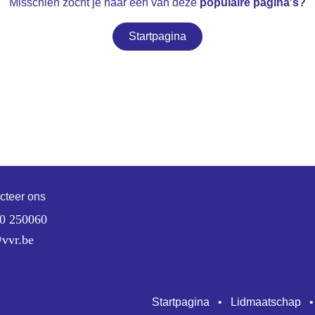
Misschien zocht je naar een van deze
populaire pagina's?
Startpagina
cteer ons
0 250060
@vvr.be
Startpagina
•
Lidmaatschap