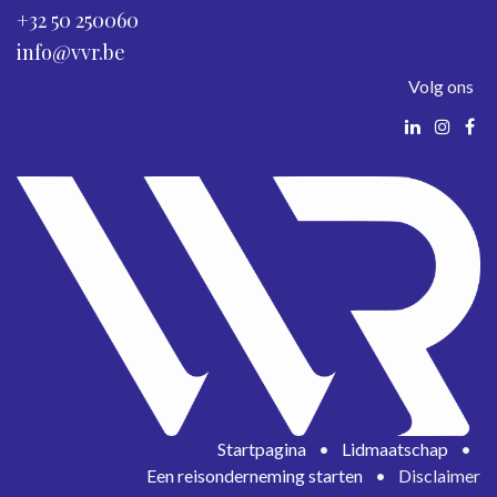
+32 50 250060
info@vvr.be
Volg ons
Startpagina
•
Lidmaatschap
•
Een reisonderneming starten
•
Disclaimer