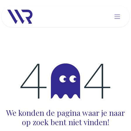
Overslaan naar inhoud
Fout 404
We konden de pagina waar je naar
op zoek bent niet vinden!