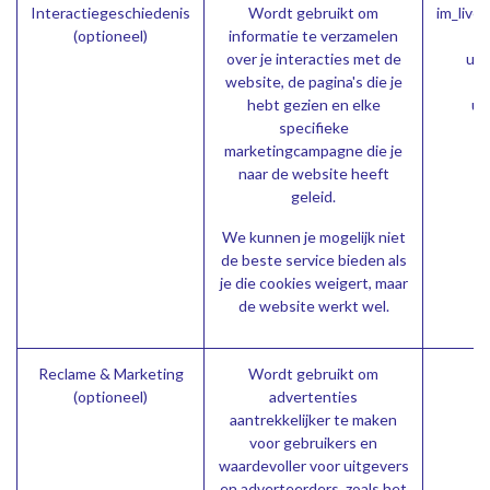
Interactiegeschiedenis
Wordt gebruikt om
im_live
(optioneel)
informatie te verzamelen
over je interacties met de
utm
website, de pagina's die je
ut
hebt gezien en elke
ut
specifieke
marketingcampagne die je
naar de website heeft
geleid.
We kunnen je mogelijk niet
de beste service bieden als
je die cookies weigert, maar
de website werkt wel.
Reclame & Marketing
Wordt gebruikt om
(optioneel)
advertenties
aantrekkelijker te maken
voor gebruikers en
waardevoller voor uitgevers
en adverteerders, zoals het