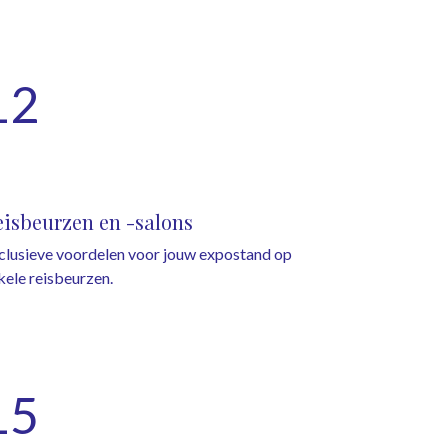
12
eisbeurzen en -salons
clusieve voordelen voor jouw expostand op
kele reisbeurzen.
15