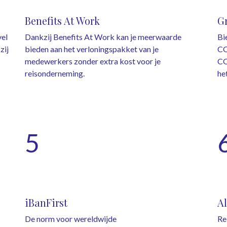
Benefits At Work
G
vel
Dankzij Benefits At Work kan je meerwaarde
Bi
zij
bieden aan het verloningspakket van je
CO
medewerkers zonder extra kost voor je
CO
reisonderneming.
he
5
iBanFirst
Al
De norm voor wereldwijde
Re