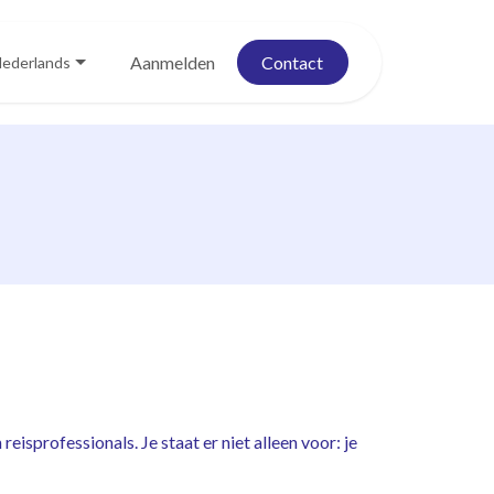
Blog
Evenementen
Aanmelden
Contact
ederlands
sprofessionals. Je staat er niet alleen voor: je