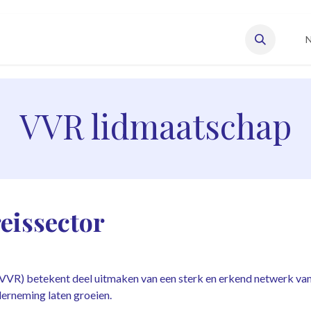
eisonderneming starten
Vacatures
Onze leden
N
VVR lidmaatschap
eissector
VVR) betekent deel uitmaken van een sterk en erkend netwerk van rei
nderneming laten groeien.