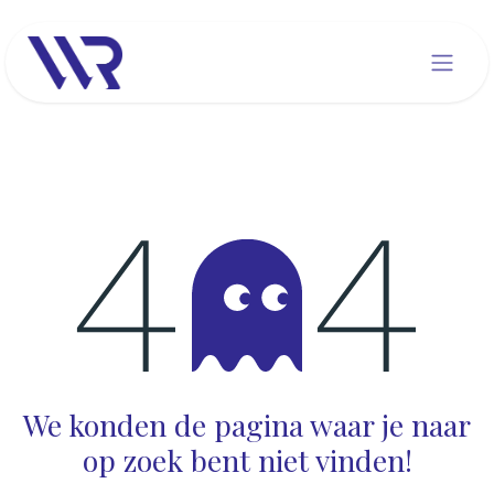
Overslaan naar inhoud
Fout 404
We konden de pagina waar je naar
op zoek bent niet vinden!