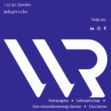
+32 50 250060
info@vvr.be
Volg ons
Startpagina
•
Lidmaatschap
•
Een reisonderneming starten
•
Disclaimer