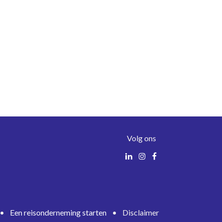
Volg ons
•
Een reisonderneming starten
•
Disclaimer