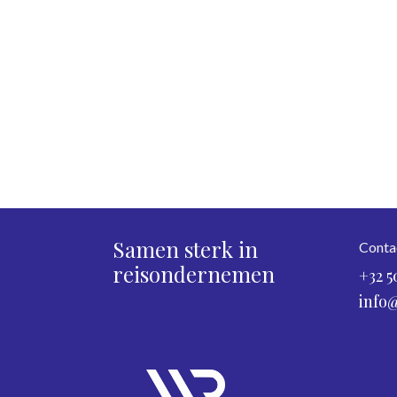
Samen sterk in
Conta
reisondernemen
+32 5
info