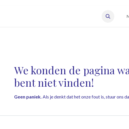
eisonderneming starten
Vacatures
Onze leden
N
Fout 404
We konden de pagina waa
bent niet vinden!
Geen paniek.
Als je denkt dat het onze fout is, stuur ons 