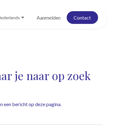
Blog
Evenementen
Aanmelden
Contact
ederlands
r je naar op zoek
dan een bericht op
deze pagina
.