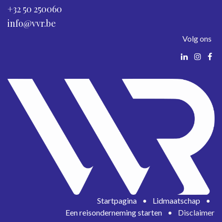
+32 50 250060
info@vvr.be
Volg ons
Startpagina
•
Lidmaatschap
•
Een reisonderneming starten
•
Disclaimer