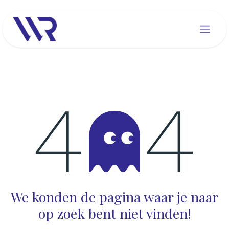
Overslaan naar inhoud
Fout 404
We konden de pagina waar je naar
op zoek bent niet vinden!