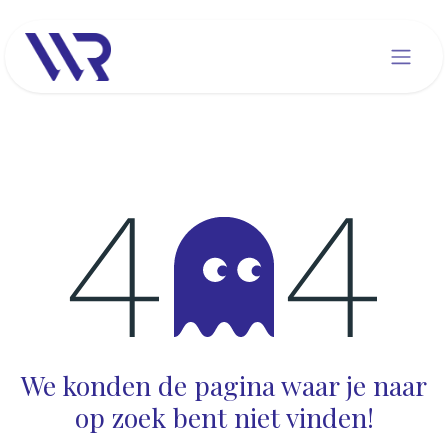
Overslaan naar inhoud
Fout 404
We konden de pagina waar je naar
op zoek bent niet vinden!