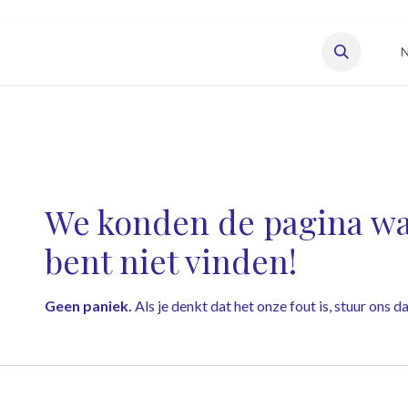
eisonderneming starten
Vacatures
Onze leden
N
Fout 404
We konden de pagina waa
bent niet vinden!
Geen paniek.
Als je denkt dat het onze fout is, stuur ons 