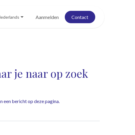
Blog
Evenementen
Aanmelden
Contact
ederlands
r je naar op zoek
dan een bericht op
deze pagina
.