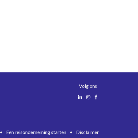
Volg ons
•
Een reisonderneming starten
•
Disclaimer