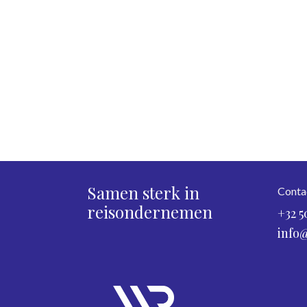
Samen sterk in
Conta
reisondernemen
+32 5
info