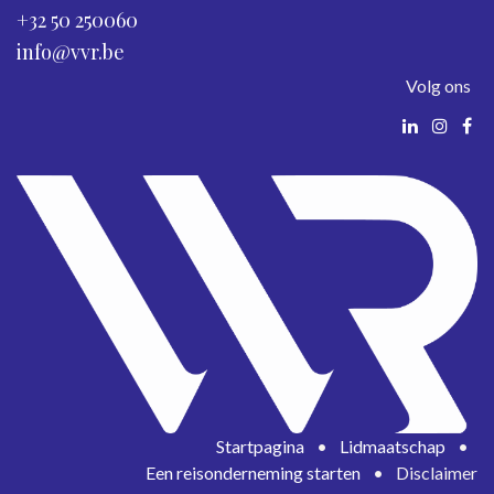
+32 50 250060
info@vvr.be
Volg ons
Startpagina
•
Lidmaatschap
•
Een reisonderneming starten
•
Disclaimer