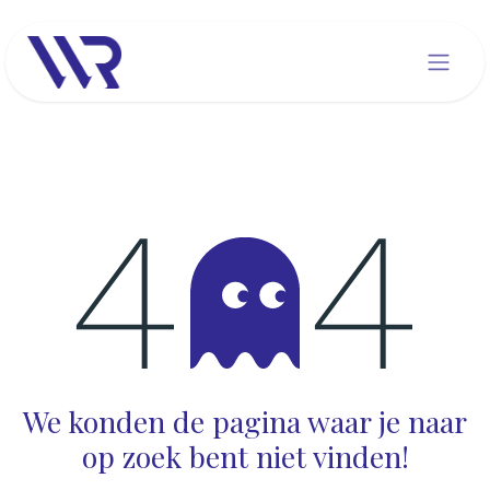
Overslaan naar inhoud
Fout 404
We konden de pagina waar je naar
op zoek bent niet vinden!