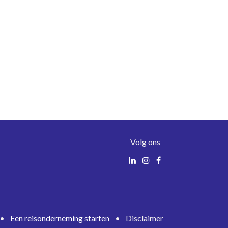
Volg ons
•
Een reisonderneming starten
•
Disclaimer