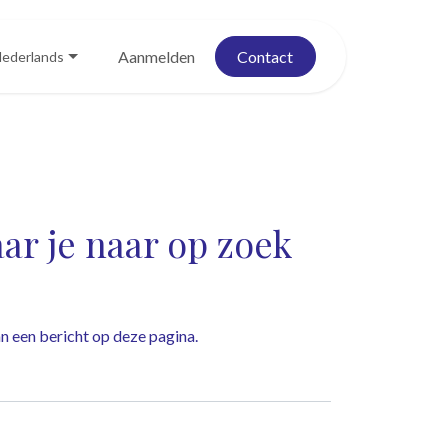
Blog
Evenementen
Aanmelden
Contact
ederlands
r je naar op zoek
dan een bericht op
deze pagina
.