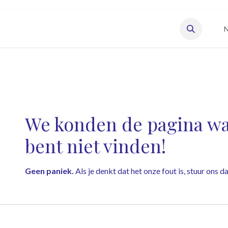
eisonderneming starten
Vacatures
Onze leden
N
Fout 404
We konden de pagina waa
bent niet vinden!
Geen paniek.
Als je denkt dat het onze fout is, stuur ons 