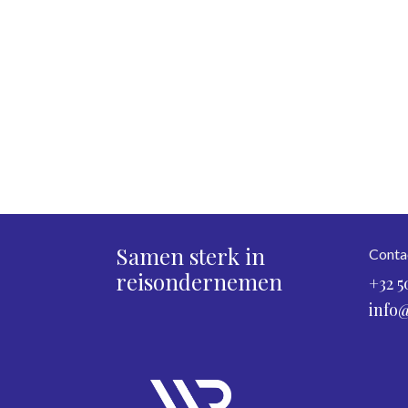
Samen sterk in
Conta
reisondernemen
+32 5
info