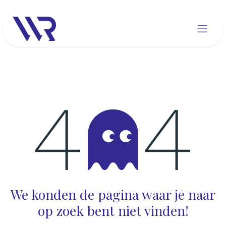
Overslaan naar inhoud
Fout 404
We konden de pagina waar je naar
op zoek bent niet vinden!