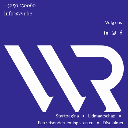
+32 50 250060
info@vvr.be
Volg ons
Startpagina
•
Lidmaatschap
•
Een reisonderneming starten
•
Disclaimer