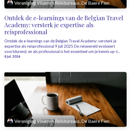
Vereniging Vlaamse Reisbureaus, De Baere Fien
Ontdek de e-learnings van de Belgian Travel
Academy: versterk je expertise als
reisprofessional
Ontdek de e-learnings van de Belgian Travel Academy: versterk je
expertise als reisprofessional 9 juli 2025 De reiswereld evolueert
voortdurend, en als professional is het essentieel om je kennis up-t...
8 jul. 2026
Vereniging Vlaamse Reisbureaus, De Baere Fien