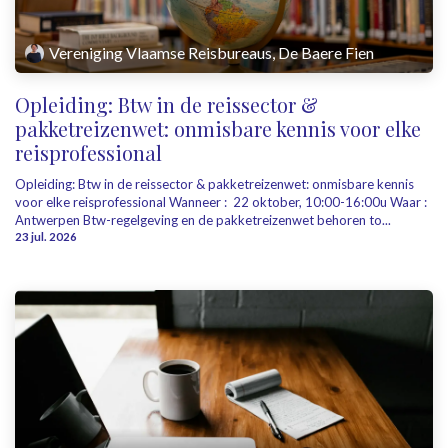
Vereniging Vlaamse Reisbureaus, De Baere Fien
Opleiding: Btw in de reissector &
pakketreizenwet: onmisbare kennis voor elke
reisprofessional
Opleiding: Btw in de reissector & pakketreizenwet: onmisbare kennis
voor elke reisprofessional Wanneer : ​ ​22 oktober, 10:00-16:00u Waar : ​​
Antwerpen Btw-regelgeving en de pakketreizenwet behoren to...
23 jul. 2026